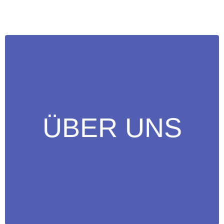
WEITERLESEN
ÜBER UNS
natürlich über unsere Mitglieder.
den Gründer Michael Laconde – auch im Interview – und
Erfahren Sie mehr über die Entstehung des Kulturbeutels,
ÜBER UNS